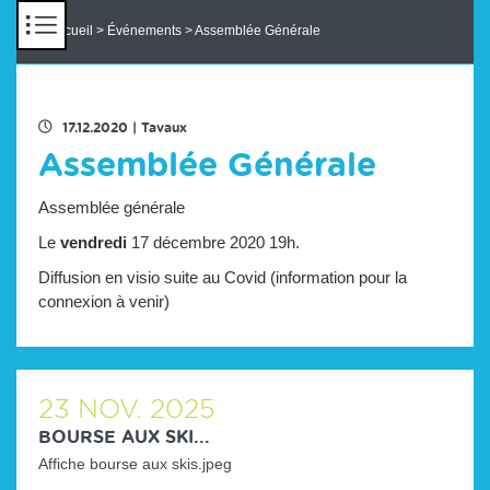
Panneau de gestion des cookies
Accueil
>
Événements
> Assemblée Générale
RETOUR À LA LISTE DES ÉVENEMENTS
17.12.2020
|
Tavaux
Assemblée Générale
Assemblée générale
Le
v
e
ndredi
17 décembre 2020 19h.
Diffusion en visio suite au Covid (information pour la
connexion à venir)
23
NOV.
2025
BOURSE AUX SKI...
Affiche bourse aux skis.jpeg