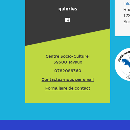
Inf
Compétitions
INSCRIPTION
galeries
Rue
122
Calendrier des activités
Réglement - Assurance
Sui
Sorties en car
Le club
Trophée Ski Alpin du Jura
Randonnée pédestre
Bulletin d'adhésion
Centre Socio-Culturel
Tarifs Licences
39500
Tavaux
0782086360
Contactez-nous par email
Formulaire de contact