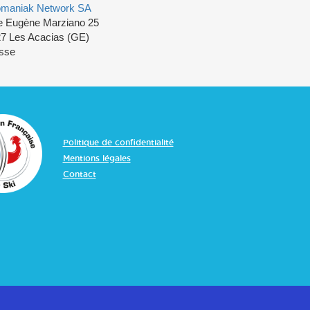
omaniak Network SA
 Eugène Marziano 25
7 Les Acacias (GE)
sse
Politique de confidentialité
Mentions légales
Contact