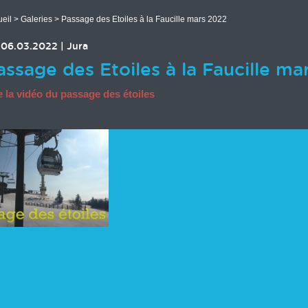
eil
>
Galeries
> Passage des Etoiles à la Faucille mars 2022
06.03.2022
|
Jura
assage des Etoiles à la Faucille ma
e la vidéo du passage des étoiles
 des images en cours...